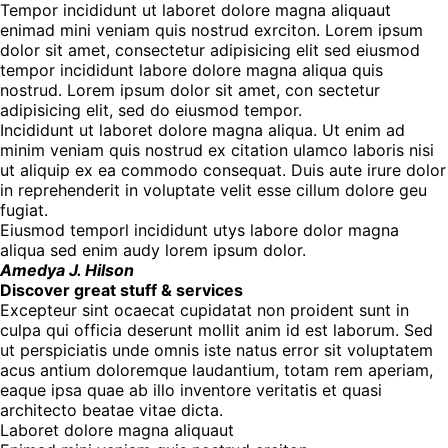
Tempor incididunt ut laboret dolore magna aliquaut
enimad mini veniam quis nostrud exrciton. Lorem ipsum
dolor sit amet, consectetur adipisicing elit sed eiusmod
tempor incididunt labore dolore magna aliqua quis
nostrud. Lorem ipsum dolor sit amet, con sectetur
adipisicing elit, sed do eiusmod tempor.
Incididunt ut laboret dolore magna aliqua. Ut enim ad
minim veniam quis nostrud ex citation ulamco laboris nisi
ut aliquip ex ea commodo consequat. Duis aute irure dolor
in reprehenderit in voluptate velit esse cillum dolore geu
fugiat.
Eiusmod temporl incididunt utys labore dolor magna
aliqua sed enim audy lorem ipsum dolor.
Amedya J. Hilson
Discover great stuff & services
Excepteur sint ocaecat cupidatat non proident sunt in
culpa qui officia deserunt mollit anim id est laborum. Sed
ut perspiciatis unde omnis iste natus error sit voluptatem
acus antium doloremque laudantium, totam rem aperiam,
eaque ipsa quae ab illo inventore veritatis et quasi
architecto beatae vitae dicta.
Laboret dolore magna aliquaut